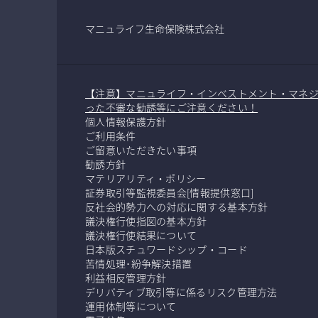
マニュライフ生命保険株式会社
【注意】マニュライフ・インベストメント・マネ
った不審な勧誘等にご注意ください！
個人情報保護方針
ご利用条件
ご留意いただきたい事項
勧誘方針
マテリアリティ・ポリシー
証券取引等監視委員会[情報提供窓口]
反社会的勢力への対応に関する基本方針
議決権行使指図の基本方針
議決権行使結果について
日本版スチュワードシップ・コード
苦情処理･紛争解決措置
利益相反管理方針
デリバティブ取引等に係るリスク管理方法
運用体制等について