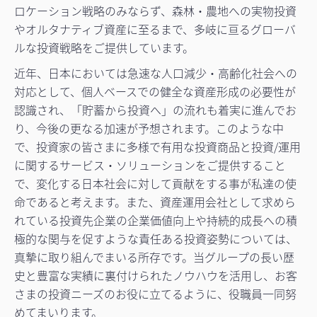
ロケーション戦略のみならず、森林・農地への実物投資
やオルタナティブ資産に至るまで、多岐に亘るグローバ
ルな投資戦略をご提供しています。
近年、日本においては急速な人口減少・高齢化社会への
対応として、個人ベースでの健全な資産形成の必要性が
認識され、「貯蓄から投資へ」の流れも着実に進んでお
り、今後の更なる加速が予想されます。このような中
で、投資家の皆さまに多様で有用な投資商品と投資/運用
に関するサービス・ソリューションをご提供すること
で、変化する日本社会に対して貢献をする事が私達の使
命であると考えます。また、資産運用会社として求めら
れている投資先企業の企業価値向上や持続的成長への積
極的な関与を促すような責任ある投資姿勢については、
真摯に取り組んでまいる所存です。当グループの長い歴
史と豊富な実績に裏付けられたノウハウを活用し、お客
さまの投資ニーズのお役に立てるように、役職員一同努
めてまいります。