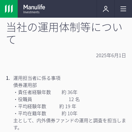
当社の運用体制等につい
て
2025年6月1日
運用担当者に係る事項
債券運用部
・責任者経験年数 約 36年
・役職員 12 名
・平均経験年数 約 19 年
・平均在籍年数 約 10年
主として、内外債券ファンドの運用と調査を担当しま
す。