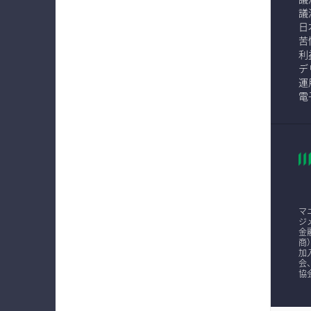
議
日
苦
利
デ
運
電
マ
ジ
金
商
加
会
協