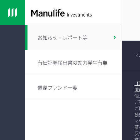
お知らせ・レポート等
マ
有価証券届出書の効力発生有無
【
償還ファンド一覧
職
個
ご
ご
勧
マ
証
反
議