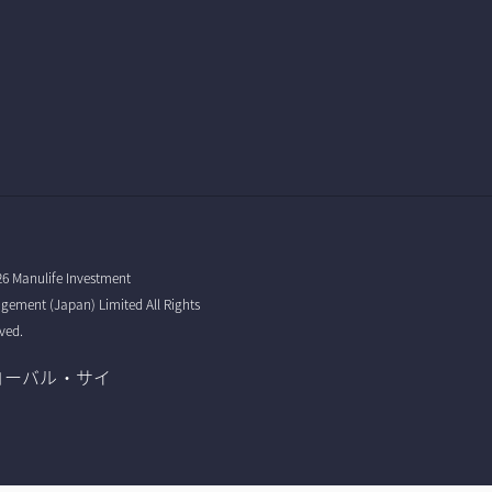
6 Manulife Investment
ement (Japan) Limited All Rights
ved.
ローバル・サイ