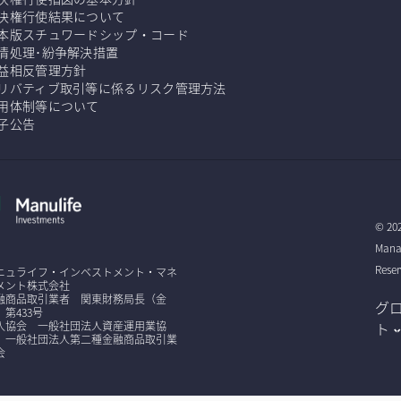
決権行使結果について
本版スチュワードシップ・コード
情処理･紛争解決措置
益相反管理方針
リバティブ取引等に係るリスク管理方法
用体制等について
子公告
© 202
Manag
Reser
ニュライフ・インベストメント・マネ
メント株式会社
融商品取引業者 関東財務局長（金
グ
）第433号
入協会 一般社団法人資産運用業協
ト
、一般社団法人第二種金融商品取引業
会