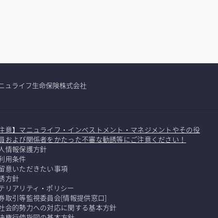
ニュライフ生命保険株式会社
注意】マニュライフ・インベストメント・マネジメントやその役
員および関係者をかたった不審な勧誘等にご注意ください！
人情報保護方針
利用条件
留意いただきたい事項
誘方針
テリアリティ・ポリシー
券取引等監視委員会[情報提供窓口]
社会的勢力への対応に関する基本方針
決権行使指図の基本方針